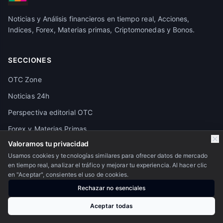
Noticias y Análisis financieros en tiempo real, Acciones,
Indices, Forex, Materias primas, Criptomonedas y Bonos.
SECCIONES
OTC Zone
Noticias 24h
Perspectiva editorial OTC
Forex y Materias Primas
Valoramos tu privacidad
Crypto
Usamos cookies y tecnologías similares para ofrecer datos de mercado
Pivot Points
en tiempo real, analizar el tráfico y mejorar tu experiencia. Al hacer clic
en "Aceptar", consientes el uso de cookies.
Granos y Alimentos
Rechazar no esenciales
Calendario económico
Aceptar todas
Futuros de los principales activos