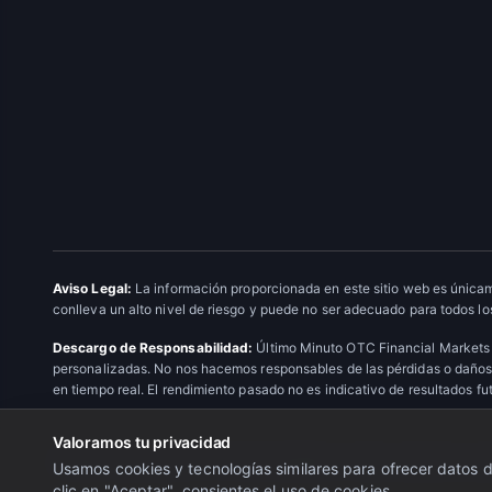
Aviso Legal:
La información proporcionada en este sitio web es únicam
conlleva un alto nivel de riesgo y puede no ser adecuado para todos los
Descargo de Responsabilidad:
Último Minuto OTC Financial Markets 
personalizadas. No nos hacemos responsables de las pérdidas o daños 
en tiempo real. El rendimiento pasado no es indicativo de resultados fu
Valoramos tu privacidad
© 2026 Último Minuto OTC Financial Markets. Todos los derechos res
Usamos cookies y tecnologías similares para ofrecer datos de
clic en "Aceptar", consientes el uso de cookies.