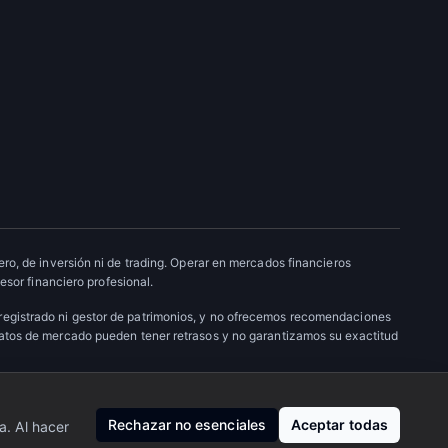
ro, de inversión ni de trading. Operar en mercados financieros
esor financiero profesional.
 registrado ni gestor de patrimonios, y no ofrecemos recomendaciones
datos de mercado pueden tener retrasos y no garantizamos su exactitud
Nosotros
·
Privacidad
·
Contacto
Rechazar no esenciales
Aceptar todas
a. Al hacer