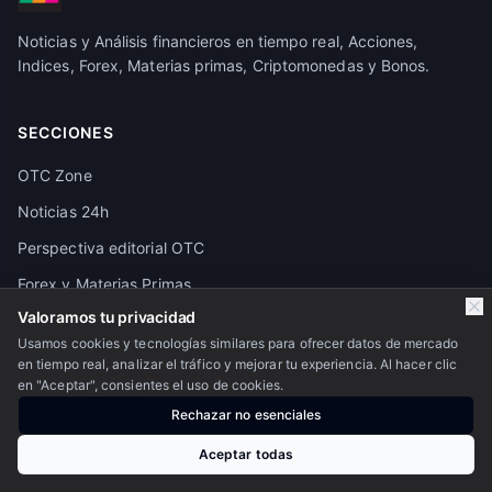
Noticias y Análisis financieros en tiempo real, Acciones,
Indices, Forex, Materias primas, Criptomonedas y Bonos.
SECCIONES
OTC Zone
Noticias 24h
Perspectiva editorial OTC
Forex y Materias Primas
Valoramos tu privacidad
Crypto
Usamos cookies y tecnologías similares para ofrecer datos de mercado
Pivot Points
en tiempo real, analizar el tráfico y mejorar tu experiencia. Al hacer clic
en "Aceptar", consientes el uso de cookies.
Granos y Alimentos
Rechazar no esenciales
Calendario económico
Aceptar todas
Futuros de los principales activos