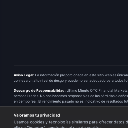
Aviso Legal:
La información proporcionada en este sitio web es únicam
conlleva un alto nivel de riesgo y puede no ser adecuado para todos los
Descargo de Responsabilidad:
Último Minuto OTC Financial Markets 
personalizadas. No nos hacemos responsables de las pérdidas o daños 
en tiempo real. El rendimiento pasado no es indicativo de resultados fu
Valoramos tu privacidad
© 2026 Último Minuto OTC Financial Markets. Todos los derechos res
Usamos cookies y tecnologías similares para ofrecer datos de
clic en "Aceptar", consientes el uso de cookies.