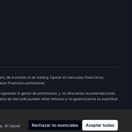
ro, de inversión ni de trading. Operar en mercados financieros
esor financiero profesional.
 registrado ni gestor de patrimonios, y no ofrecemos recomendaciones
datos de mercado pueden tener retrasos y no garantizamos su exactitud
Nosotros
·
Privacidad
·
Contacto
Rechazar no esenciales
Aceptar todas
a. Al hacer