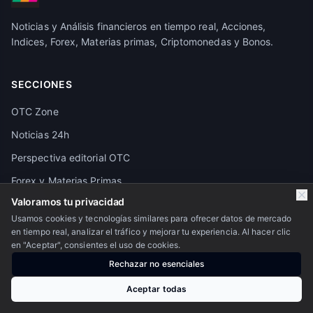
Noticias y Análisis financieros en tiempo real, Acciones,
Indices, Forex, Materias primas, Criptomonedas y Bonos.
SECCIONES
OTC Zone
Noticias 24h
Perspectiva editorial OTC
Forex y Materias Primas
Valoramos tu privacidad
Crypto
Usamos cookies y tecnologías similares para ofrecer datos de mercado
Pivot Points
en tiempo real, analizar el tráfico y mejorar tu experiencia. Al hacer clic
en "Aceptar", consientes el uso de cookies.
Granos y Alimentos
Rechazar no esenciales
Calendario económico
Aceptar todas
Futuros de los principales activos