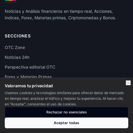
Noticias y Análisis financieros en tiempo real, Acciones,
Indices, Forex, Materias primas, Criptomonedas y Bonos.
SECCIONES
OTC Zone
Noticias 24h
Perspectiva editorial OTC
Forex y Materias Primas
Valoramos tu privacidad
Crypto
Usamos cookies y tecnologías similares para ofrecer datos de mercado
Pivot Points
en tiempo real, analizar el tráfico y mejorar tu experiencia. Al hacer clic
en "Aceptar", consientes el uso de cookies.
Granos y Alimentos
Rechazar no esenciales
Calendario económico
Aceptar todas
Futuros de los principales activos