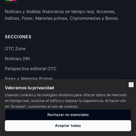
Noticias y Análisis financieros en tiempo real, Acciones,
Indices, Forex, Materias primas, Criptomonedas y Bonos.
SECCIONES
OTC Zone
Noticias 24h
Perspectiva editorial OTC
Forex y Materias Primas
Valoramos tu privacidad
Crypto
Usamos cookies y tecnologías similares para ofrecer datos de mercado
Pivot Points
en tiempo real, analizar el tráfico y mejorar tu experiencia. Al hacer clic
en "Aceptar", consientes el uso de cookies.
Granos y Alimentos
Rechazar no esenciales
Calendario económico
Aceptar todas
Futuros de los principales activos