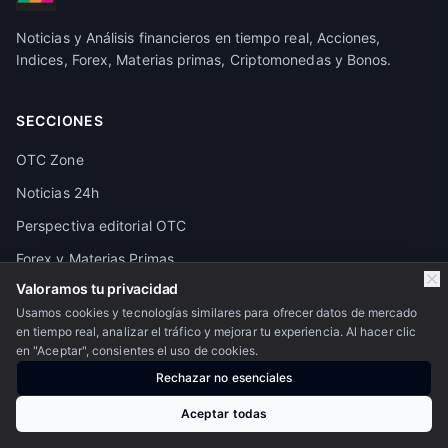
Noticias y Análisis financieros en tiempo real, Acciones,
Indices, Forex, Materias primas, Criptomonedas y Bonos.
SECCIONES
OTC Zone
Noticias 24h
Perspectiva editorial OTC
Forex y Materias Primas
Valoramos tu privacidad
Crypto
Usamos cookies y tecnologías similares para ofrecer datos de mercado
Pivot Points
en tiempo real, analizar el tráfico y mejorar tu experiencia. Al hacer clic
en "Aceptar", consientes el uso de cookies.
Granos y Alimentos
Rechazar no esenciales
Calendario económico
Aceptar todas
Futuros de los principales activos