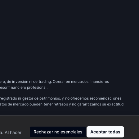
ro, de inversión ni de trading. Operar en mercados financieros
esor financiero profesional.
 registrado ni gestor de patrimonios, y no ofrecemos recomendaciones
datos de mercado pueden tener retrasos y no garantizamos su exactitud
Nosotros
·
Privacidad
·
Contacto
Rechazar no esenciales
Aceptar todas
a. Al hacer