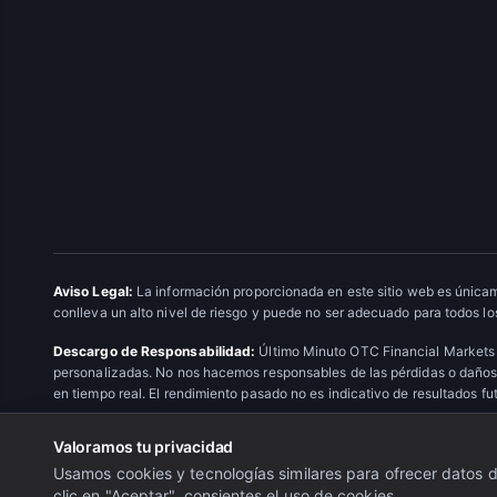
Aviso Legal:
La información proporcionada en este sitio web es únicam
conlleva un alto nivel de riesgo y puede no ser adecuado para todos los
Descargo de Responsabilidad:
Último Minuto OTC Financial Markets 
personalizadas. No nos hacemos responsables de las pérdidas o daños 
en tiempo real. El rendimiento pasado no es indicativo de resultados fu
Valoramos tu privacidad
© 2026 Último Minuto OTC Financial Markets. Todos los derechos res
Usamos cookies y tecnologías similares para ofrecer datos de
clic en "Aceptar", consientes el uso de cookies.