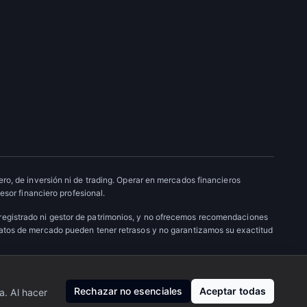
ro, de inversión ni de trading. Operar en mercados financieros
esor financiero profesional.
 registrado ni gestor de patrimonios, y no ofrecemos recomendaciones
datos de mercado pueden tener retrasos y no garantizamos su exactitud
Nosotros
·
Privacidad
·
Contacto
Rechazar no esenciales
Aceptar todas
a. Al hacer