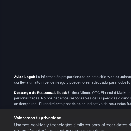
Aviso Legal:
La información proporcionada en este sitio web es únicam
conlleva un alto nivel de riesgo y puede no ser adecuado para todos los
Descargo de Responsabilidad:
Último Minuto OTC Financial Markets 
personalizadas. No nos hacemos responsables de las pérdidas o daños 
en tiempo real. El rendimiento pasado no es indicativo de resultados fu
Valoramos tu privacidad
© 2026 Último Minuto OTC Financial Markets. Todos los derechos res
Usamos cookies y tecnologías similares para ofrecer datos de
clic en "Aceptar", consientes el uso de cookies.