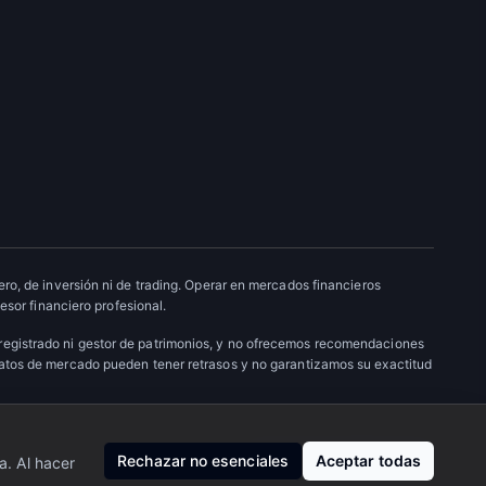
ro, de inversión ni de trading. Operar en mercados financieros
esor financiero profesional.
 registrado ni gestor de patrimonios, y no ofrecemos recomendaciones
datos de mercado pueden tener retrasos y no garantizamos su exactitud
Nosotros
·
Privacidad
·
Contacto
Rechazar no esenciales
Aceptar todas
a. Al hacer