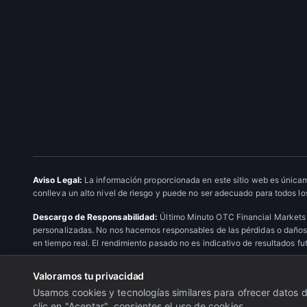
Aviso Legal:
La información proporcionada en este sitio web es únicam
conlleva un alto nivel de riesgo y puede no ser adecuado para todos los
Descargo de Responsabilidad:
Último Minuto OTC Financial Markets 
personalizadas. No nos hacemos responsables de las pérdidas o daños 
en tiempo real. El rendimiento pasado no es indicativo de resultados fu
Valoramos tu privacidad
© 2026 Último Minuto OTC Financial Markets. Todos los derechos res
Usamos cookies y tecnologías similares para ofrecer datos de
clic en "Aceptar", consientes el uso de cookies.