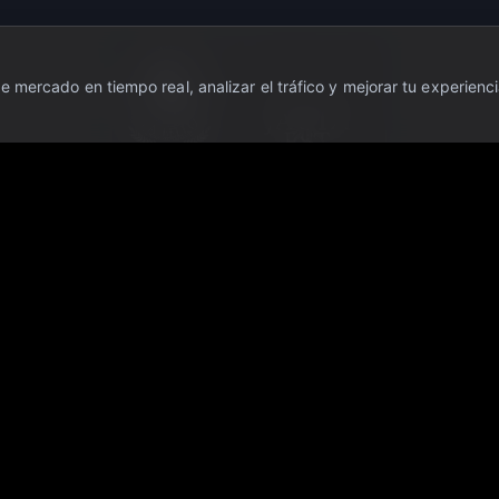
 mercado en tiempo real, analizar el tráfico y mejorar tu experienci
ente con fines informativos y educativos. No constituye asesoramiento financie
 inversores. Antes de tomar cualquier decisión de inversión, consulte con un as
es un medio de información financiera; no somos broker, asesor de inversiones
que puedan derivarse del uso de la información publicada en este portal. Los 
turos.
ervados.
·
Escudo OTC