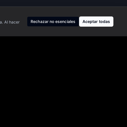
Rechazar no esenciales
Aceptar todas
a. Al hacer
ro, de inversión ni de trading. Operar en mercados financieros
esor financiero profesional.
 registrado ni gestor de patrimonios, y no ofrecemos recomendaciones
datos de mercado pueden tener retrasos y no garantizamos su exactitud
Nosotros
·
Privacidad
·
Contacto