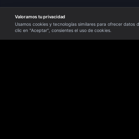
Valoramos tu privacidad
Usamos cookies y tecnologías similares para ofrecer datos de
clic en "Aceptar", consientes el uso de cookies.
Aviso Legal:
La información proporcionada en este sitio web es únicam
conlleva un alto nivel de riesgo y puede no ser adecuado para todos los
Descargo de Responsabilidad:
Último Minuto OTC Financial Markets 
personalizadas. No nos hacemos responsables de las pérdidas o daños 
en tiempo real. El rendimiento pasado no es indicativo de resultados fu
© 2026 Último Minuto OTC Financial Markets. Todos los derechos res