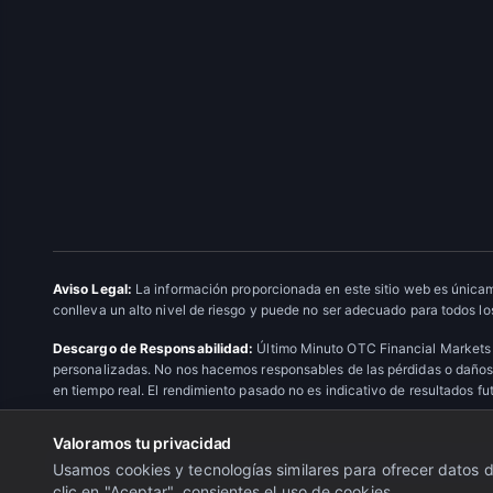
Aviso Legal:
La información proporcionada en este sitio web es únicam
conlleva un alto nivel de riesgo y puede no ser adecuado para todos los
Descargo de Responsabilidad:
Último Minuto OTC Financial Markets 
personalizadas. No nos hacemos responsables de las pérdidas o daños 
en tiempo real. El rendimiento pasado no es indicativo de resultados fu
Valoramos tu privacidad
© 2026 Último Minuto OTC Financial Markets. Todos los derechos res
Usamos cookies y tecnologías similares para ofrecer datos de
clic en "Aceptar", consientes el uso de cookies.