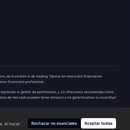
ro, de inversión ni de trading. Operar en mercados financieros
esor financiero profesional.
 registrado ni gestor de patrimonios, y no ofrecemos recomendaciones
datos de mercado pueden tener retrasos y no garantizamos su exactitud
Nosotros
·
Privacidad
·
Contacto
Rechazar no esenciales
Aceptar todas
a. Al hacer