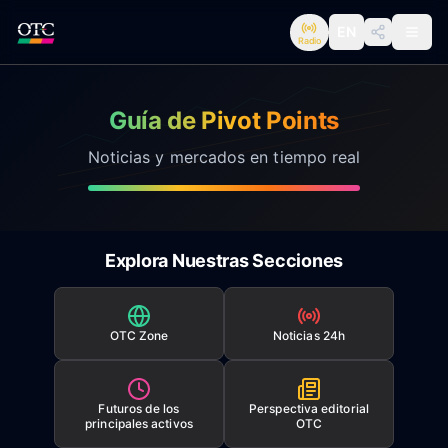
EN
Radio
Guía de Pivot Points
Guía de Pivot Points
Noticias y mercados en tiempo real
Explora Nuestras Secciones
OTC Zone
Noticias 24h
Futuros de los
Perspectiva editorial
principales activos
OTC