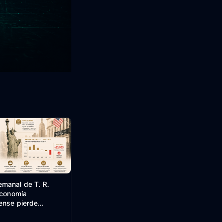
manal de T. R.
economía
ense pierde
julio.