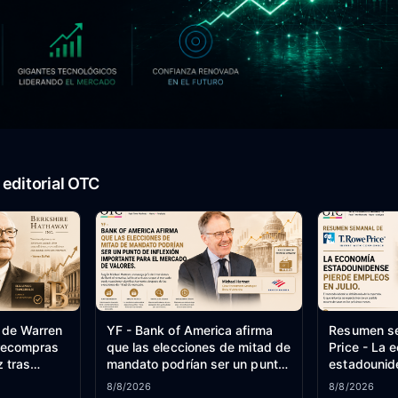
editorial OTC
e de Warren
YF - Bank of America afirma
Resumen se
 recompras
que las elecciones de mitad de
Price - La 
z tras
mandato podrían ser un punto
estadounid
ones de
de inflexión importante para el
empleos en 
8/8/2026
8/8/2026
mercado de valores.