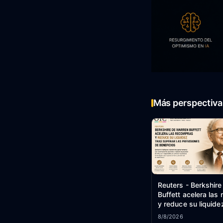
Más perspectiva 
Reuters - Berkshir
Buffett acelera las
y reduce su liquide
superar las previsi
8/8/2026
beneficios