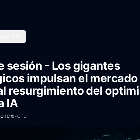
torial OTC
e sesión - Los gigantes
icos impulsan el mercado 
al resurgimiento del optim
a IA
· OTC ©
·
OTC