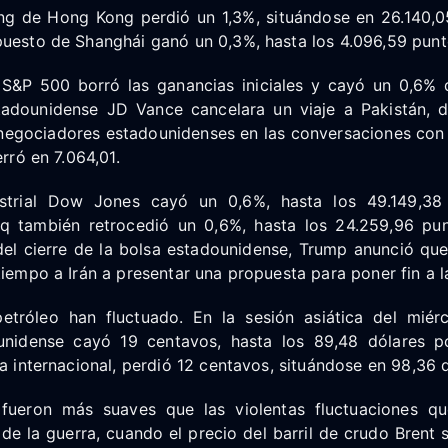
ng de Hong Kong perdió un 1,3%, situándose en 26.140,0
puesto de Shanghái ganó un 0,3%, hasta los 4.096,59 punt
l S&P 500 borró las ganancias iniciales y cayó un 0,6%
tadounidense JD Vance cancelara un viaje a Pakistán,
 negociadores estadounidenses en las conversaciones con 
erró en 7.064,01.
strial Dow Jones cayó un 0,6%, hasta los 49.149,38 
 también retrocedió un 0,6%, hasta los 24.259,96 pu
el cierre de la bolsa estadounidense, Trump anunció que 
tiempo a Irán a presentar una propuesta para poner fin a l
etróleo han fluctuado. En la sesión asiática del miér
unidense cayó 19 centavos, hasta los 89,48 dólares po
ia internacional, perdió 12 centavos, situándose en 98,36 
fueron más suaves que las violentas fluctuaciones qu
o de la guerra, cuando el precio del barril de crudo Bren