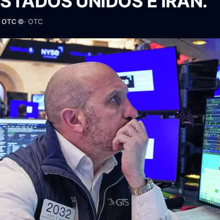
STADOS UNIDOS E IRÁN.
· OTC ©
·
OTC