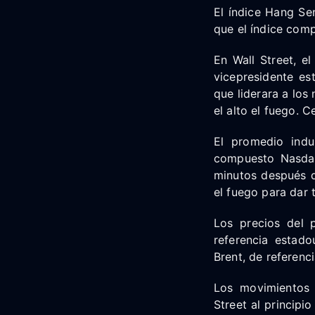
El índice Hang Se
que el índice com
En Wall Street, e
vicepresidente es
que liderara a los
el alto el fuego. C
El promedio indu
compuesto Nasdaq
minutos después d
el fuego para dar 
Los precios del p
referencia estado
Brent, de referenc
Los movimientos 
Street al principi