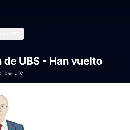
torial OTC
 de UBS - Han vuelto
 OTC ©
·
OTC