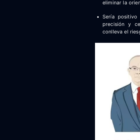
eliminar la ori
Sería positiv
precisión y c
conlleva el rie