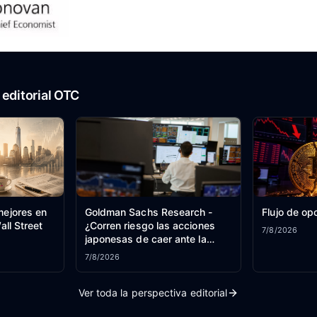
editorial OTC
mejores en
Goldman Sachs Research -
Flujo de op
all Street
¿Corren riesgo las acciones
7/8/2026
japonesas de caer ante la
apreciación del yen?
7/8/2026
Ver toda la perspectiva editorial