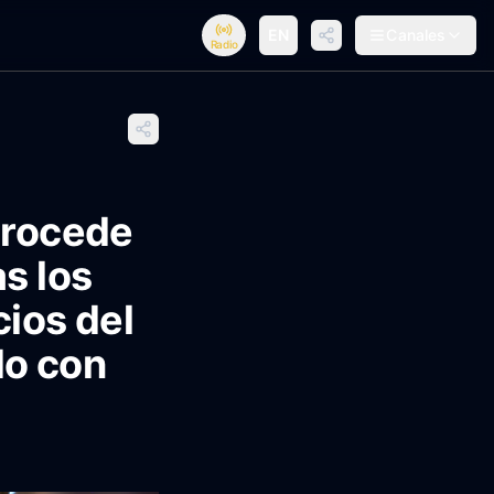
EN
Canales
Radio
trocede
s los
cios del
do con