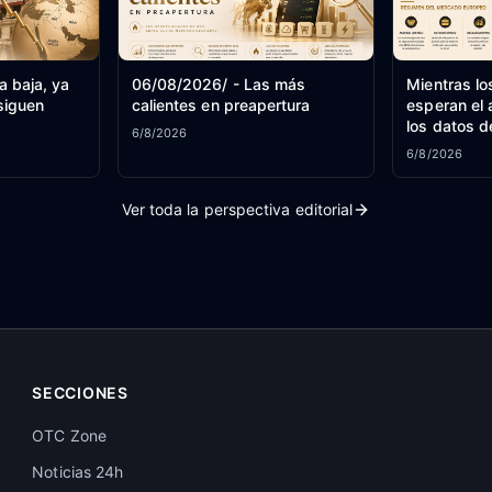
la baja, ya
06/08/2026/ - Las más
Mientras lo
siguen
calientes en preapertura
esperan el 
los datos d
6/8/2026
 Oriente
bolsas fluc
6/8/2026
mercado e
Ver toda la perspectiva editorial
SECCIONES
OTC Zone
Noticias 24h