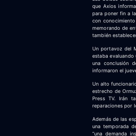
que Axios informa
para poner fin a l
con conocimient
memorando de ente
también establece
Un portavoz del M
estaba evaluando 
una conclusión d
informaron el juev
Un alto funcionari
estrecho de Ormuz 
Press TV. Irán t
reparaciones por lo
Además de las espe
una temporada de
“una demanda ins