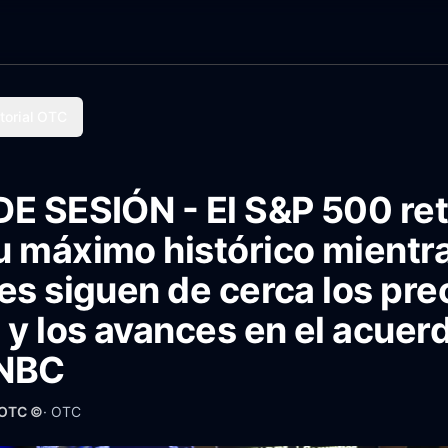
torial OTC
DE SESIÓN - El S&P 500 re
 máximo histórico mientra
es siguen de cerca los pre
 y los avances en el acuer
CNBC
 OTC ©
·
OTC