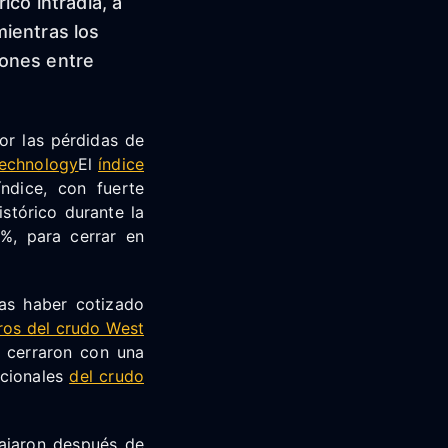
co intradía, a
ientras los
iones entre
por las pérdidas de
echnology
El
índice
ndice, con fuerte
stórico durante la
%, para cerrar en
as haber cotizado
ros del crudo West
t cerraron con una
acionales
del crudo
bajaron después de