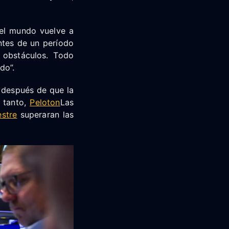
 el mundo vuelve a
ntes de un período
s obstáculos. Todo
do”.
 después de que la
 tanto,
Peloton
Las
estre
superaran las