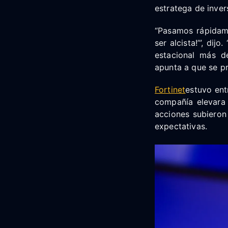
estratega de inver
“Pasamos rápidame
ser alcista!’”, di
estacional más dé
apunta a que se pr
Fortinet
estuvo ent
compañía elevara
acciones subiero
expectativas.