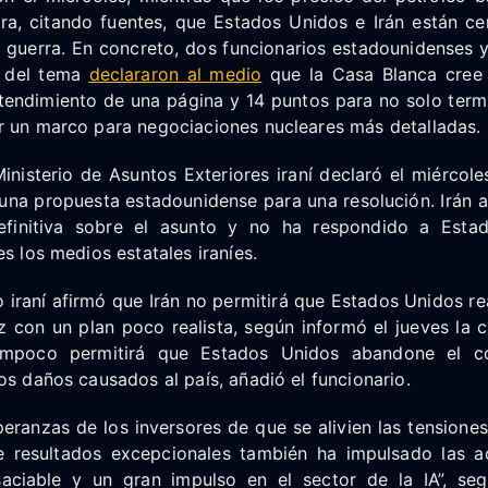
ra, citando fuentes, que Estados Unidos e Irán están c
a guerra. En concreto, dos funcionarios estadounidenses 
o del tema
declararon al medio
que la Casa Blanca cree 
ndimiento de una página y 14 puntos para no solo termin
r un marco para negociaciones nucleares más detalladas.
inisterio de Asuntos Exteriores iraní declaró el miércol
una propuesta estadounidense para una resolución. Irán a
efinitiva sobre el asunto y no ha respondido a Esta
es los medios estatales iraníes.
o iraní afirmó que Irán no permitirá que Estados Unidos re
con un plan poco realista, según informó el jueves la ca
ampoco permitirá que Estados Unidos abandone el co
s daños causados ​​al país, añadió el funcionario.
ranzas de los inversores de que se alivien las tensiones
 resultados excepcionales también ha impulsado las ac
aciable y un gran impulso en el sector de la IA”, seg