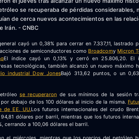
ron el jueves tras alcanzar un nuevo máximo históri
etróleo se recuperaba de pérdidas considerables, m
ían de cerca nuevos acontecimientos en las relac
e Irán. - CNBC
 general cayó un 0,38% para cerrar en 7.337,11, lastrado 
 acciones de semiconductores como
Broadcom
y
Micron T
aq
El índice cayó un 0,13% y cerró en 25.806,20. El í
esas tecnológicas, también alcanzó un nuevo máximo hi
io industrial Dow Jones
Bajó 313,62 puntos, o un 0,63
petróleo
se recuperaron
de sus mínimos de la sesión tr
 por debajo de los 100 dólares al inicio de la misma.
Futu
e de EE. UU.
Los futuros internacionales del crudo Bren
94,81 dólares por barril, mientras que los futuros intern
, cerrando a 100,06 dólares el barril.
on el miércoles, mientras que los precios del petróleo 