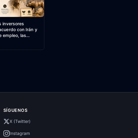
s inversores
acuerdo con Irán y
e empleo, las
túan – Resumen del
uropeo
SÍGUENOS
X (Twitter)
Instagram