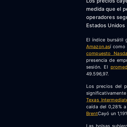
Los precios caye
medida que el p
operadores segu
Estados Unidos 
El índice bursátil
Amazon.
as
í como
compuesto Nasd
presencia de empr
sesión. El
promed
49.596,97.
Los precios del 
significativamente
Texas Intermediat
caída del 0,28% a 
Brent
Cayó un 1,19%
Las bolsas subier