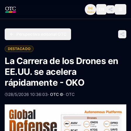
EN
Radio
Perspectiva editorial OTC
DESTACADO
La Carrera de los Drones en
EE.UU. se acelera
rápidamente - OKO
28/5/2026 10:36:03
· OTC ©
·
OTC