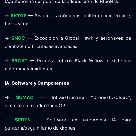
IA/autonomía después de la adquisición de BlueHalo
→
$KTOS
— Sistemas autónomos multi-dominio en aire,
tierra y mar
→
$NOC
— Exposición a Global Hawk y aeronaves de
combate no tripuladas avanzadas
→
$RCAT
— Drones tácticos Black Widow + sistemas
autónomos marítimos
IA, Software y Componentes
→
$UMAC
— Infraestructura “Drone-to-Cloud”,
simulación, renderizado GPU
→
$PDYN
— Software de autonomía IA para
puntería/seguimiento de drones