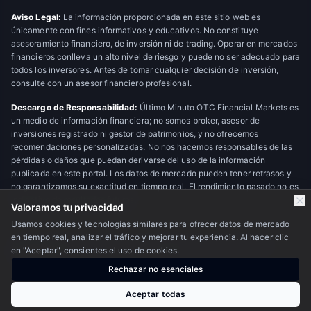
Aviso Legal:
La información proporcionada en este sitio web es
únicamente con fines informativos y educativos. No constituye
asesoramiento financiero, de inversión ni de trading. Operar en mercados
financieros conlleva un alto nivel de riesgo y puede no ser adecuado para
todos los inversores. Antes de tomar cualquier decisión de inversión,
consulte con un asesor financiero profesional.
Descargo de Responsabilidad:
Último Minuto OTC Financial Markets es
un medio de información financiera; no somos broker, asesor de
inversiones registrado ni gestor de patrimonios, y no ofrecemos
recomendaciones personalizadas. No nos hacemos responsables de las
pérdidas o daños que puedan derivarse del uso de la información
publicada en este portal. Los datos de mercado pueden tener retrasos y
no garantizamos su exactitud en tiempo real. El rendimiento pasado no es
indicativo de resultados futuros.
Valoramos tu privacidad
Usamos cookies y tecnologías similares para ofrecer datos de mercado
en tiempo real, analizar el tráfico y mejorar tu experiencia. Al hacer clic
© 2026 Último Minuto OTC Financial Markets. Todos los derechos
en "Aceptar", consientes el uso de cookies.
reservados.
Escudo OTC
Rechazar no esenciales
Nosotros
·
Privacidad
·
Contacto
Aceptar todas