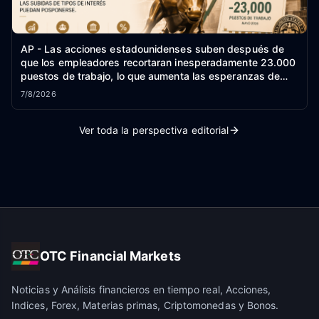
AP - Las acciones estadounidenses suben después de
que los empleadores recortaran inesperadamente 23.000
puestos de trabajo, lo que aumenta las esperanzas de
que las subidas de tipos de interés puedan posponerse.
7/8/2026
Ver toda la perspectiva editorial
OTC Financial Markets
Noticias y Análisis financieros en tiempo real, Acciones,
Indices, Forex, Materias primas, Criptomonedas y Bonos.