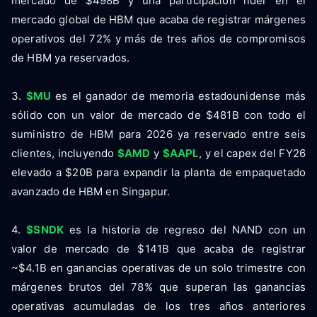
mercado de $498B y una participación líder en el
mercado global de HBM que acaba de registrar márgenes
operativos del 72% y más de tres años de compromisos
de HBM ya reservados.
3.
$MU
es el ganador de memoria estadounidense más
sólido con un valor de mercado de $481B con todo el
suministro de HBM para 2026 ya reservado entre seis
clientes, incluyendo
$AMD
y
$AAPL
, y el capex del FY26
elevado a $20B para expandir la planta de empaquetado
avanzado de HBM en Singapur.
4.
$SNDK
es la historia de regreso del NAND con un
valor de mercado de $141B que acaba de registrar
~$4.1B en ganancias operativas de un solo trimestre con
márgenes brutos del 78% que superan las ganancias
operativas acumuladas de los tres años anteriores