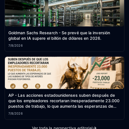
Goldman Sachs Research - Se prevé que la inversión
global en IA supere el billón de dólares en 2026.
7/8/2026
AP - Las acciones estadounidenses suben después de
que los empleadores recortaran inesperadamente 23.000
puestos de trabajo, lo que aumenta las esperanzas de
que las subidas de tipos de interés puedan posponerse.
7/8/2026
Ver toda la perspectiva editorial