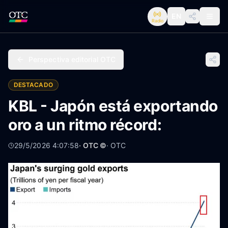
EN
Radio
Perspectiva editorial OTC
DESTACADO
KBL - Japón está exportando
oro a un ritmo récord:
29/5/2026 4:07:58
· OTC ©
·
OTC