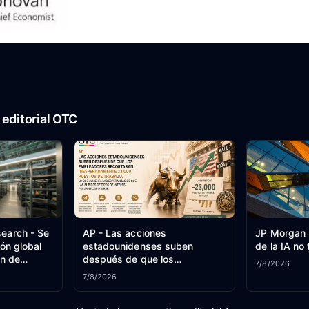
editorial OTC
earch - Se
AP - Las acciones
JP Morgan -
ión global
estadounidenses suben
de la IA no 
ón de
después de que los
7/8/2026
empleadores recortaran
7/8/2026
inesperadamente 23.000
puestos de trabajo, lo que