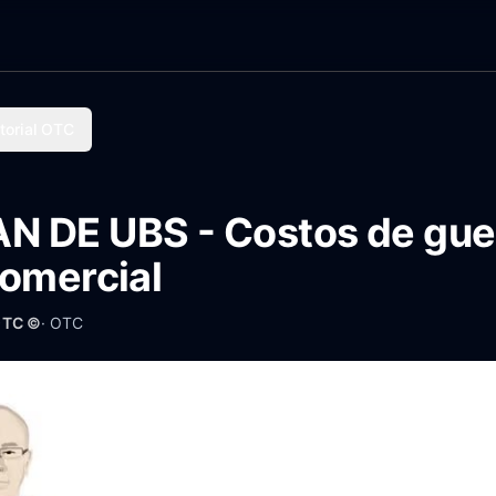
torial OTC
 DE UBS - Costos de guer
comercial
OTC ©
·
OTC