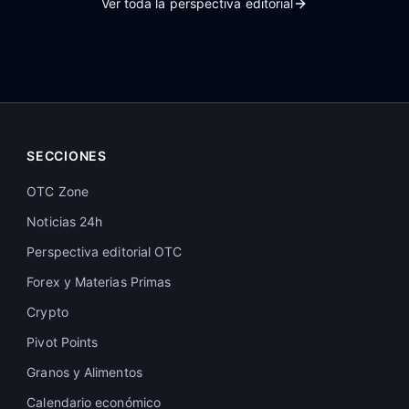
Ver toda la perspectiva editorial
aumenta las esperanzas de
que las subidas de tipos de
interés puedan posponerse.
SECCIONES
OTC Zone
Noticias 24h
Perspectiva editorial OTC
Forex y Materias Primas
Crypto
Pivot Points
Granos y Alimentos
Calendario económico