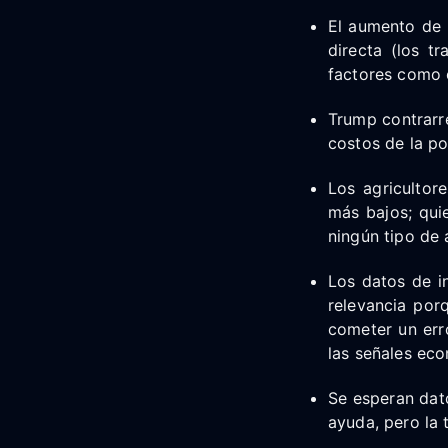
El aumento de l
directa (los 
factores como e
Trump contrarre
costos de la po
Los agricultor
más bajos; qui
ningún tipo de a
Los datos de i
relevancia por
cometer un erro
las señales ec
Se esperan dato
ayuda, pero la 