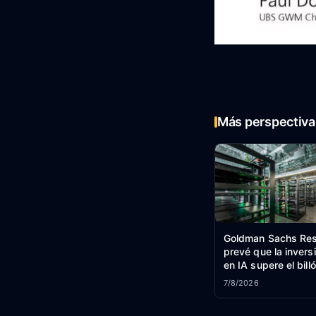
Más perspectiva 
Goldman Sachs Res
prevé que la invers
en IA supere el bill
dólares en 2026.
7/8/2026