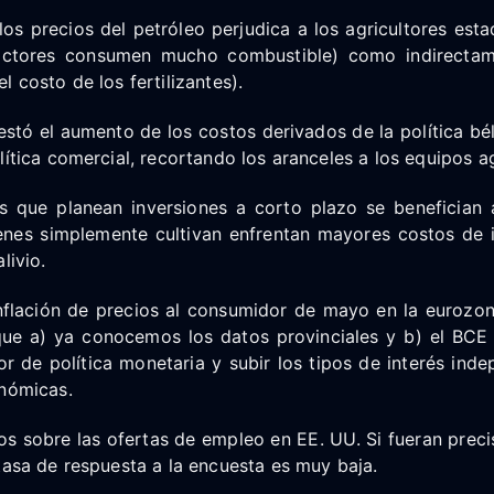
os precios del petróleo perjudica a los agricultores est
tractores consumen mucho combustible) como indirectam
l costo de los fertilizantes).
stó el aumento de los costos derivados de la política bé
lítica comercial, recortando los aranceles a los equipos ag
es que planean inversiones a corto plazo se benefician 
enes simplemente cultivan enfrentan mayores costos de i
livio.
nflación de precios al consumidor de mayo en la eurozo
que a) ya conocemos los datos provinciales y b) el BCE
r de política monetaria y subir los tipos de interés ind
onómicas.
s sobre las ofertas de empleo en EE. UU. Si fueran preci
tasa de respuesta a la encuesta es muy baja.