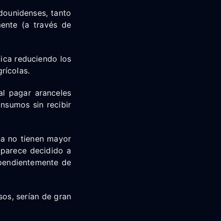
adounidenses, tanto
ente (a través de
lica reduciendo los
rícolas.
al pagar aranceles
nsumos sin recibir
na no tienen mayor
 parece decidido a
ependientemente de
sos, serían de gran