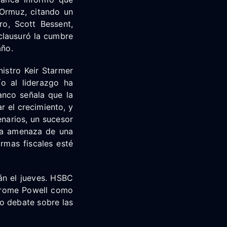
 Ormuz, citando un
ro, Scott Bessent,
clausuró la cumbre
año.
nistro Keir Starmer
ío al liderazgo ha
nco señala que la
r el crecimiento, y
enarios, un sucesor
 la amenaza de una
rmas fiscales esté
án el jueves. HSBC
Jerome Powell como
io debate sobre las