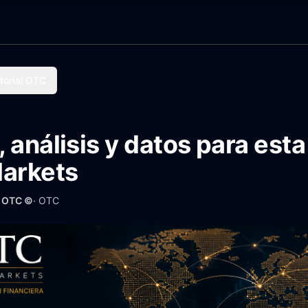
torial OTC
 análisis y datos para es
Markets
· OTC ©
·
OTC