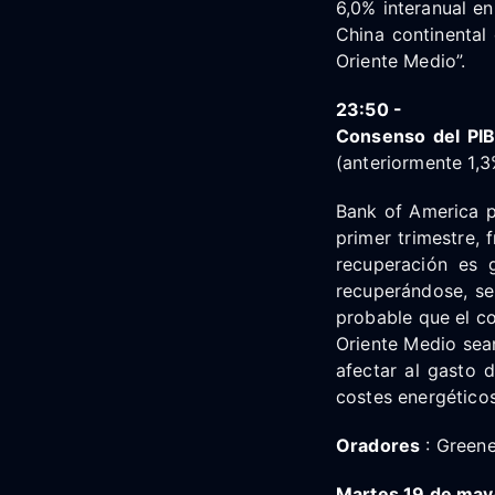
6,0% interanual en
China continental
Oriente Medio”.
23:50 -
Consenso del PIB
(anteriormente 1,3
Bank of America pr
primer trimestre, 
recuperación es 
recuperándose, se
probable que el c
Oriente Medio sean
afectar al gasto 
costes energéticos
Oradores
: Greene
Martes 19 de may