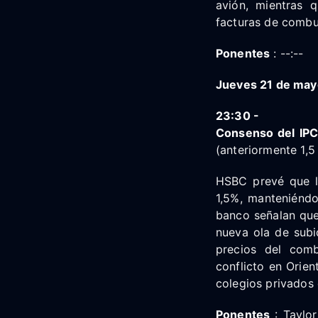
avión, mientras 
facturas de combu
Ponentes
: --:--
Jueves 21 de may
23:30 -
Consenso del IPC 
(anteriormente 1,5
HSBC prevé que la
1,5%, manteniéndo
banco señalan que 
nueva ola de subid
precios del comb
conflicto en Orien
colegios privados 
Ponentes
: Taylor