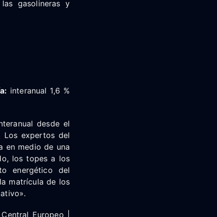
las gasolineras y
a:
interanual 1,6 %
nteranual desde el
. Los expertos del
za en medio de una
do, los topes a los
to energético del
la matrícula de los
ativo».
 Central Europeo |