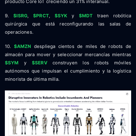
producto Core IoT creciendo un 31% interanual.
9.
$ISRG
,
$PRCT
,
$SYK
y
$MDT
traen robótica
quirúrgica que está reconfigurando las salas de
operaciones.
10.
$AMZN
despliega cientos de miles de robots de
almacén para mover y seleccionar mercancías mientras
$SYM
y
$SERV
construyen los robots móviles
autónomos que impulsan el cumplimiento y la logística
minorista de última milla.