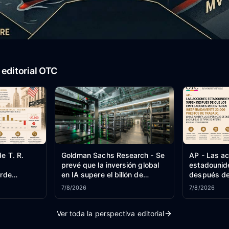
editorial OTC
e T. R.
Goldman Sachs Research - Se
AP - Las a
a
prevé que la inversión global
estadounid
erde
en IA supere el billón de
después de
dólares en 2026.
empleadore
7/8/2026
7/8/2026
inesperada
puestos de 
Ver toda la perspectiva editorial
aumenta la
que las sub