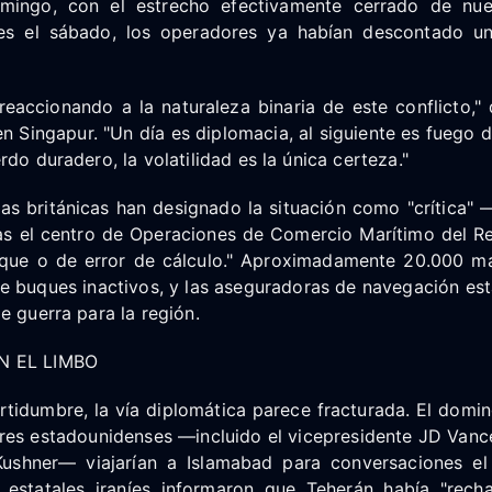
domingo, con el estrecho efectivamente cerrado de n
es el sábado, los operadores ya habían descontado u
eaccionando a la naturaleza binaria de este conflicto," 
n Singapur. "Un día es diplomacia, al siguiente es fuego 
rdo duradero, la volatilidad es la única certeza."
s británicas han designado la situación como "crítica" —
s el centro de Operaciones de Comercio Marítimo del Re
aque o de error de cálculo." Aproximadamente 20.000 
e buques inactivos, y las aseguradoras de navegación est
e guerra para la región.
N EL LIMBO
rtidumbre, la vía diplomática parece fracturada. El domi
res estadounidenses —incluido el vicepresidente JD Vance
Kushner— viajarían a Islamabad para conversaciones el
 estatales iraníes informaron que Teherán había "rec