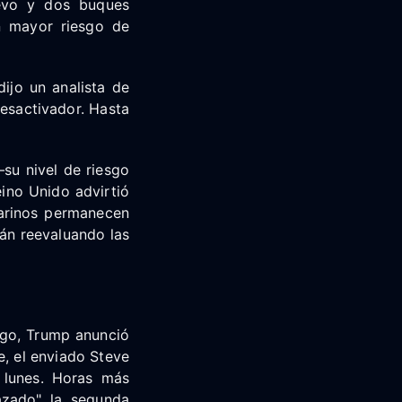
uevo y dos buques
n mayor riesgo de
dijo un analista de
desactivador. Hasta
su nivel de riesgo
ino Unido advirtió
marinos permanecen
án reevaluando las
ngo, Trump anunció
, el enviado Steve
 lunes. Horas más
hazado" la segunda