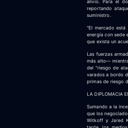
alivio. Para el 
reportando ataqu
suministro.
"El mercado está r
energía con sede e
que exista un acue
Las fuerzas armada
más alto— mientra
del "riesgo de at
varados a bordo d
primas de riesgo d
LA DIPLOMACIA E
Sumando a la ince
que los negociado
Witkoff y Jared 
tarde, los medios