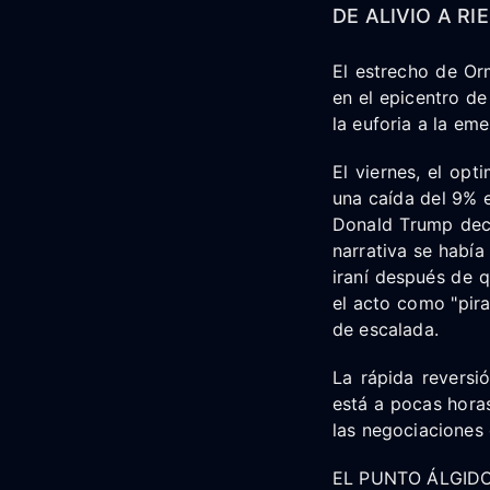
DE ALIVIO A RI
El estrecho de Orm
en el epicentro d
la euforia a la em
El viernes, el op
una caída del 9% e
Donald Trump decl
narrativa se habí
iraní después de q
el acto como "pira
de escalada.
La rápida reversi
está a pocas horas
las negociaciones 
EL PUNTO ÁLGID