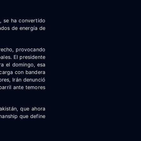
, se ha convertido
ados de energía de
trecho, provocando
ales. El presidente
ra el domingo, esa
 carga con bandera
ores, Irán denunció
barril ante temores
akistán, que ahora
kmanship que define