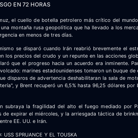
ESGO EN 72 HORAS
uz, el cuello de botella petrolero más crítico del mundo
e una montaña rusa geopolítica que ha llevado a los merc
ergencia en menos de tres días.
timismo se disparó cuando Irán reabrió brevemente el es
n los precios del crudo y un repunte en las acciones glob
aró que el progreso hacia un acuerdo era inminente. Pa
a volcado: marines estadounidenses tomaron un buque de
ue disparos de advertencia deshabilitaran la sala de mot
tería", y Brent recuperó un 6,5% hasta 96,25 dólares por 
ón subraya la fragilidad del alto el fuego mediado por P
 de expirar el miércoles, y la arriesgada táctica de brin
entre EE. UU. e Irán.
O: USS SPRUANCE Y EL TOUSKA