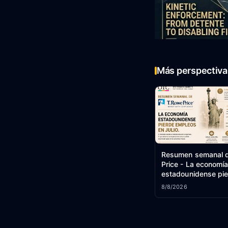
Más perspectiva 
Resumen semanal d
Price - La economí
estadounidense pi
empleos en julio.
8/8/2026