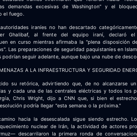
"las demandas excesivas de Washington" y el bloqu
o el fuego.
autoridades iraníes no han descartado categóricamente
 Ghalibaf, al frente del equipo iraní, declaró e
uen en curso mientras afirmaba la "plena disposición d
as". Las preparaciones de seguridad paquistaníes en Isla
s podrían seguir adelante, aunque bajo una nube de desco
AMENAZAS A LA INFRAESTRUCTURA Y SEGURIDAD ENER
ido su retórica, advirtiendo que, de no alcanzarse un
as y cada una de las centrales eléctricas y todos los pu
rgía, Chris Wright, dijo a CNN que, si bien el estrech
esolución podría llegar "esta semana o la próxima."
camino hacia la desescalada sigue siendo estrecho. L
quecimiento nuclear de Irán, la actividad de actores pro
rmuz— descarrilaron la primera ronda de conversacione