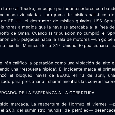
en torno al Touska, un buque portacontenedores con bande
ncionada vinculada al programa de misiles balísticos de
de EE.UU., el destructor de misiles guiados USS Sprua
is horas a medida que la nave se acercaba a la línea d
Golfo de Omán. Cuando la tripulación no cumplió, el Spr
añón de 5 pulgadas hacia la sala de motores —un golpe 
, no hundir. Marines de la 31.ª Unidad Expedicionaria 
e Irán calificó la operación como una violación del alto el
endo una "respuesta rápida". El incidente marca el prime
zó el bloqueo naval de EE.UU. el 13 de abril, una
izado para presionar a Teherán mientras las conversacion
ERCADO: DE LA ESPERANZA A LA COBERTURA
a sido marcada. La reapertura de Hormuz el viernes —p
el 20% del suministro mundial de petróleo— desencad