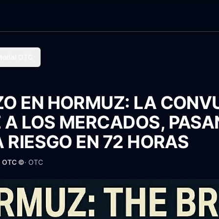
torial OTC
ZO EN HORMUZ: LA CONV
 A LOS MERCADOS, PASA
A RIESGO EN 72 HORAS
· OTC ©
·
OTC