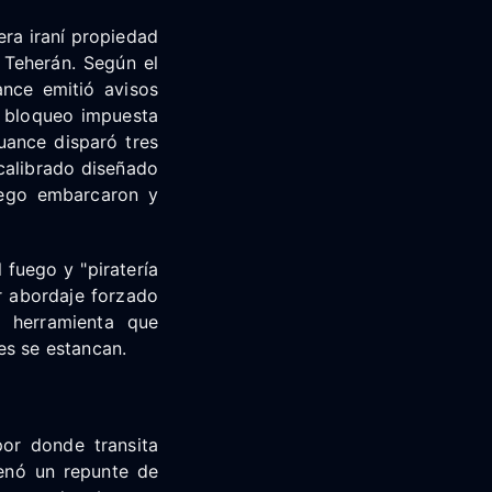
ra iraní propiedad
 Teherán. Según el
nce emitió avisos
e bloqueo impuesta
uance disparó tres
calibrado diseñado
luego embarcaron y
 fuego y "piratería
r abordaje forzado
 herramienta que
es se estancan.
or donde transita
enó un repunte de