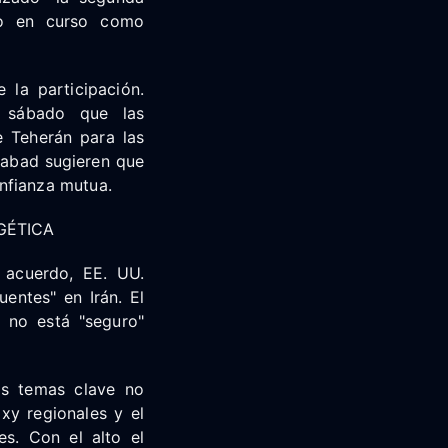
eo en curso como
 la participación.
l sábado que las
e Teherán para las
mabad sugieren que
nfianza mutua.
GÉTICA
 acuerdo, EE. UU.
entes" en Irán. El
o no está "seguro"
os temas clave no
xy regionales y el
s. Con el alto el