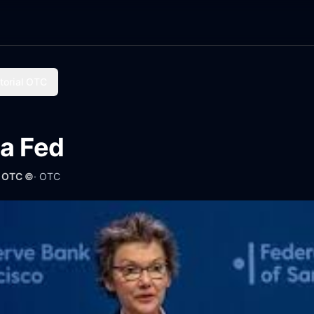
torial OTC
la Fed
· OTC ©
·
OTC