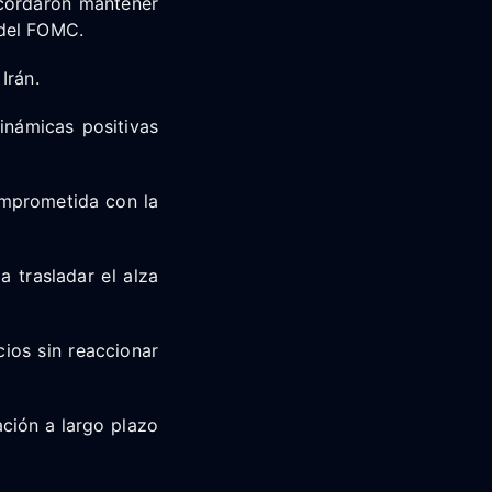
acordaron mantener
 del FOMC.
Irán.
dinámicas positivas
omprometida con la
 trasladar el alza
cios sin reaccionar
ación a largo plazo