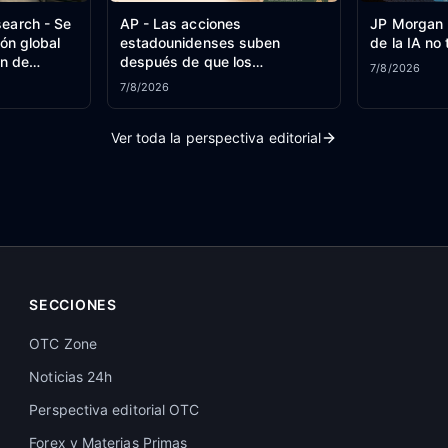
earch - Se
AP - Las acciones
JP Morgan -
ión global
estadounidenses suben
de la IA no 
ón de
después de que los
7/8/2026
empleadores recortaran
7/8/2026
inesperadamente 23.000
puestos de trabajo, lo que
Ver toda la perspectiva editorial
aumenta las esperanzas de
que las subidas de tipos de
interés puedan posponerse.
SECCIONES
OTC Zone
Noticias 24h
Perspectiva editorial OTC
Forex y Materias Primas