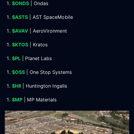
$ONDS
| Ondas
$ASTS
| AST SpaceMobile
$AVAV
| AeroVironment
$KTOS
| Kratos
$PL
| Planet Labs
$OSS
| One Stop Systems
$HII
| Huntington Ingalls
$MP
| MP Materials