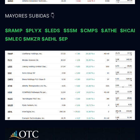
MAYORES SUBIDAS 👇
$RAMP
$PLYX
$LEDS
$SSM
$CMPS
$ATHE
$HCAI
$MLEC
$MKZR
$AEHL
$EP