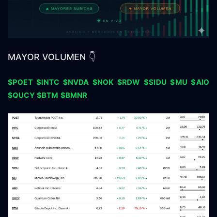
MAYOR VOLUMEN 👇
$POET
$INTC
$NVDA
$NOK
$RDW
$SIDU
$MU
$AIO
$QUCY
$BTM
$BMNR