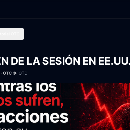
torial OTC
 DE LA SESIÓN EN EE.UU
3
· OTC ©
·
OTC