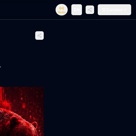
EN
Canales
Radio
.