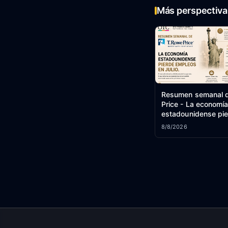
Más perspectiva 
Resumen semanal d
Price - La economí
estadounidense pi
empleos en julio.
8/8/2026