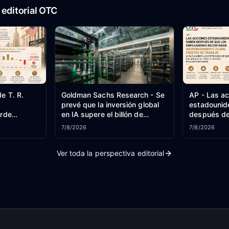
editorial OTC
e T. R.
Goldman Sachs Research - Se
AP - Las a
a
prevé que la inversión global
estadounid
erde
en IA supere el billón de
después de
dólares en 2026.
empleadore
7/8/2026
7/8/2026
inesperada
puestos de 
Ver toda la perspectiva editorial
aumenta la
que las sub
interés pu