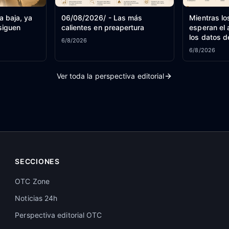
la baja, ya
06/08/2026/ - Las más
Mientras lo
siguen
calientes en preapertura
esperan el 
los datos d
6/8/2026
 Oriente
bolsas fluc
6/8/2026
mercado e
Ver toda la perspectiva editorial
SECCIONES
OTC Zone
Noticias 24h
Perspectiva editorial OTC