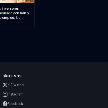
s inversores
acuerdo con Irán y
e empleo, las
túan – Resumen del
uropeo
SÍGUENOS
X (Twitter)
Instagram
Facebook