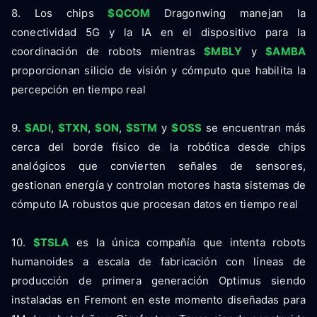
8. Los chips
$QCOM
Dragonwing manejan la
conectividad 5G y la IA en el dispositivo para la
coordinación de robots mientras
$MBLY
y
$AMBA
proporcionan silicio de visión y cómputo que habilita la
percepción en tiempo real
9.
$ADI
,
$TXN
,
$ON
,
$STM
y
$OSS
se encuentran más
cerca del borde físico de la robótica desde chips
analógicos que convierten señales de sensores,
gestionan energía y controlan motores hasta sistemas de
cómputo IA robustos que procesan datos en tiempo real
10.
$TSLA
es la única compañía que intenta robots
humanoides a escala de fabricación con líneas de
producción de primera generación Optimus siendo
instaladas en Fremont en este momento diseñadas para