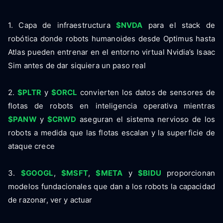
1. Capa de infraestructura
$NVDA
para el stack de
robótica donde robots humanoides desde Optimus hasta
Atlas pueden entrenar en el entorno virtual Nvidia’s Isaac
Sim antes de dar siquiera un paso real
2.
$PLTR
y
$ORCL
convierten los datos de sensores de
flotas de robots en inteligencia operativa mientras
$PANW
y
$CRWD
aseguran el sistema nervioso de los
robots a medida que las flotas escalan y la superficie de
ataque crece
3.
$GOOGL
,
$MSFT
,
$META
y
$BIDU
proporcionan
modelos fundacionales que dan a los robots la capacidad
de razonar, ver y actuar