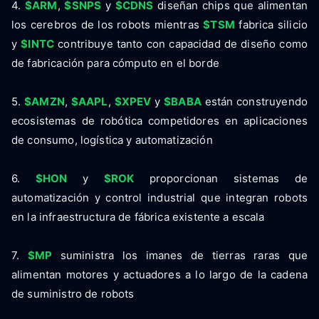
4.
$ARM
,
$SNPS
y
$CDNS
diseñan chips que alimentan
los cerebros de los robots mientras
$TSM
fabrica silicio
y
$INTC
contribuye tanto con capacidad de diseño como
de fabricación para cómputo en el borde
5.
$AMZN
,
$AAPL
,
$XPEV
y
$BABA
están construyendo
ecosistemas de robótica competidores en aplicaciones
de consumo, logística y automatización
6.
$HON
y
$ROK
proporcionan sistemas de
automatización y control industrial que integran robots
en la infraestructura de fábrica existente a escala
7.
$MP
suministra los imanes de tierras raras que
alimentan motores y actuadores a lo largo de la cadena
de suministro de robots