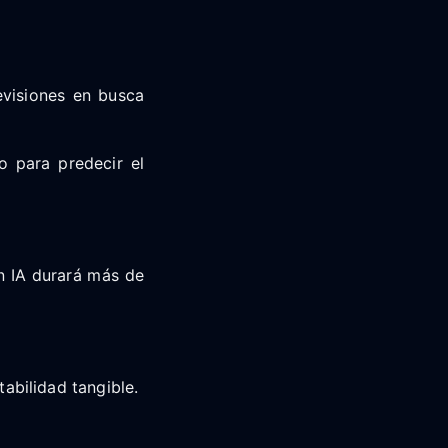
evisiones en busca
o para predecir el
n IA durará más de
abilidad tangible.