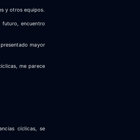
s y otros equipos.
a futuro, encuentro
n presentado mayor
íclicas, me parece
ncias cíclicas, se