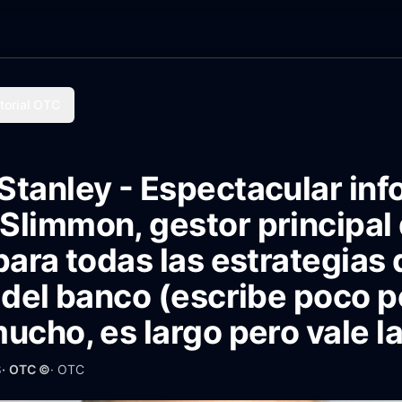
torial OTC
tanley - Espectacular inf
Slimmon, gestor principal
para todas las estrategias 
 del banco (escribe poco p
ucho, es largo pero vale l
8
· OTC ©
·
OTC