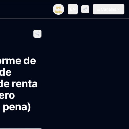
EN
Canales
Radio
orme de
 de
de renta
ero
a pena)