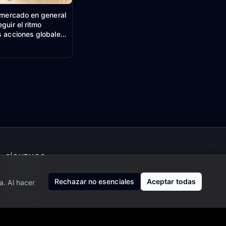
l mercado en general
guir el ritmo
s acciones globales
ximos históricos.
SÍGUENOS
X (Twitter)
Rechazar no esenciales
Aceptar todas
a. Al hacer
Instagram
Facebook