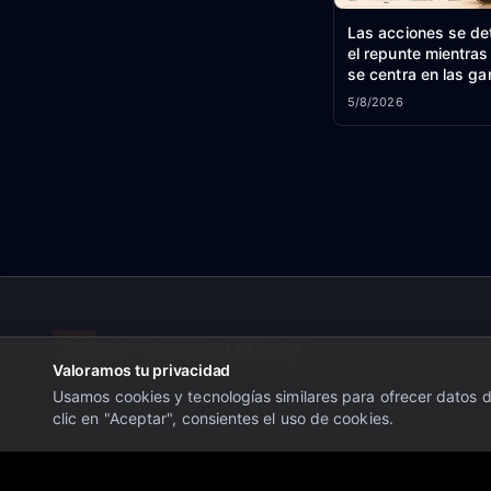
Las acciones se de
el repunte mientras
se centra en las ga
las esperanzas de
5/8/2026
Resumen del merc
estadounidense
OTC Financial Markets
Valoramos tu privacidad
Usamos cookies y tecnologías similares para ofrecer datos de
Noticias y Análisis financieros en tiempo real, Acciones,
clic en "Aceptar", consientes el uso de cookies.
Indices, Forex, Materias primas, Criptomonedas y Bonos.