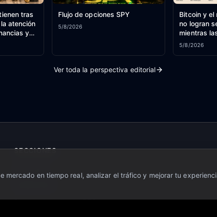
tienen tras
Flujo de opciones SPY
Bitcoin y e
 la atención
no logran se
5/8/2026
nancias y
mientras la
 Hormuz –
alcanzan má
5/8/2026
ado
Ver toda la perspectiva editorial
SECCIONES
OTC Zone
 mercado en tiempo real, analizar el tráfico y mejorar tu experienci
Noticias 24h
Perspectiva editorial OTC