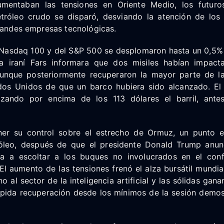
entaban las tensiones en Oriente Medio, los futuro
etróleo crudo se disparó, desviando la atención de los 
grandes empresas tecnológicas.
 Nasdaq 100 y del S&P 500 se desplomaron hasta un 0,5
a iraní Fars informara que dos misiles habían impacta
unque posteriormente recuperaron la mayor parte de la
os Unidos de que un barco hubiera sido alcanzado. El
zando por encima de los 113 dólares el barril, ant
ner su control sobre el estrecho de Ormuz, un punto e
óleo, después de que el presidente Donald Trump anun
a a escoltar a los buques no involucrados en el confl
 El aumento de las tensiones frenó el alza bursátil mundia
o al sector de la inteligencia artificial y las sólidas gana
ápida recuperación desde los mínimos de la sesión demos