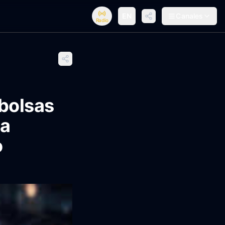
EN
Canales
Radio
bolsas
la
o