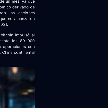
 de un mes, ya que
nómico derivado de
sado las acciones
que no alcanzaron
2021.
bitcoin impulsó al
amente los 80 000
án operaciones con
 China continental