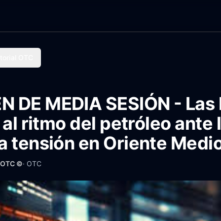
torial OTC
 DE MEDIA SESIÓN - Las 
 al ritmo del petróleo ante 
a tensión en Oriente Medi
· OTC ©
·
OTC