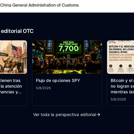
editorial OTC
tienen tras
Flujo de opciones SPY
Bitcoin y e
 la atención
no logran se
5/8/2026
nancias y
mientras la
 Hormuz –
alcanzan má
5/8/2026
ado
Ver toda la perspectiva editorial