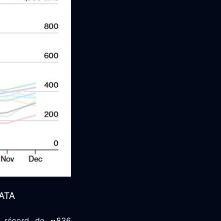
ATA
n récord de ~836