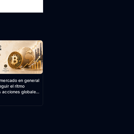
l mercado en general
guir el ritmo
s acciones globales
ximos históricos.