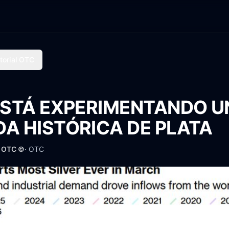
torial OTC
ESTÁ EXPERIMENTANDO U
A HISTÓRICA DE PLATA
· OTC ©
·
OTC