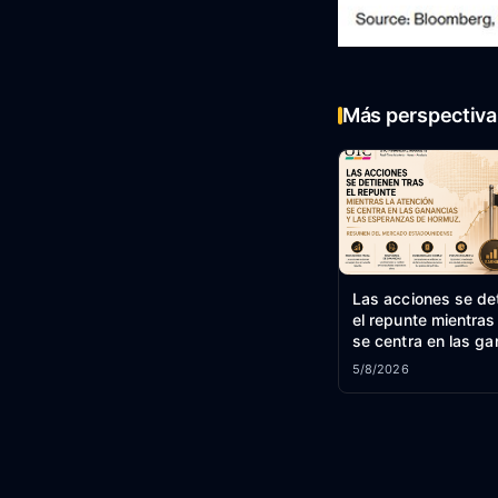
Más perspectiva 
Las acciones se de
el repunte mientras
se centra en las ga
las esperanzas de
5/8/2026
Resumen del merc
estadounidense