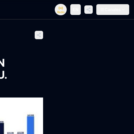
EN
Canales
Radio
N
U.