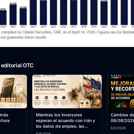
editorial OTC
 más
Mientras los inversores
Cambios de
rtura
esperan el acuerdo con Irán y
06/08/202
los datos de empleo, las
6/8/2026
bolsas fluctúan – Resumen del
6/8/2026