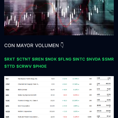
CON MAYOR VOLUMEN 👇
$RXT
$CTNT
$IREN
$NOK
$FLNG
$INTC
$NVDA
$SMR
$TTD
$CRWV
$PHOE