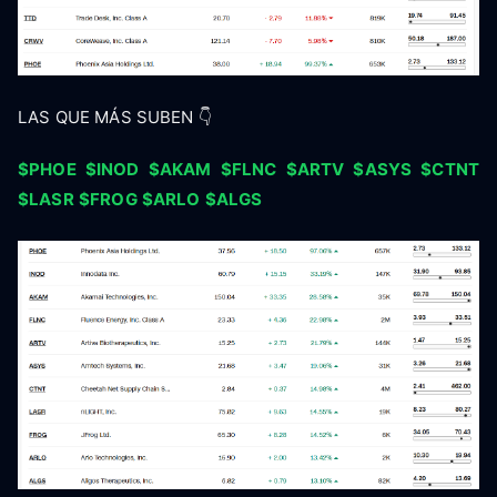
LAS QUE MÁS SUBEN 👇
$PHOE
$INOD
$AKAM
$FLNC
$ARTV
$ASYS
$CTNT
$LASR
$FROG
$ARLO
$ALGS