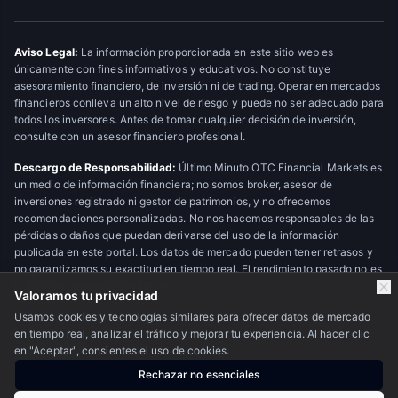
Aviso Legal:
La información proporcionada en este sitio web es
únicamente con fines informativos y educativos. No constituye
asesoramiento financiero, de inversión ni de trading. Operar en mercados
financieros conlleva un alto nivel de riesgo y puede no ser adecuado para
todos los inversores. Antes de tomar cualquier decisión de inversión,
consulte con un asesor financiero profesional.
Descargo de Responsabilidad:
Último Minuto OTC Financial Markets es
un medio de información financiera; no somos broker, asesor de
inversiones registrado ni gestor de patrimonios, y no ofrecemos
recomendaciones personalizadas. No nos hacemos responsables de las
pérdidas o daños que puedan derivarse del uso de la información
publicada en este portal. Los datos de mercado pueden tener retrasos y
no garantizamos su exactitud en tiempo real. El rendimiento pasado no es
indicativo de resultados futuros.
Valoramos tu privacidad
Usamos cookies y tecnologías similares para ofrecer datos de mercado
en tiempo real, analizar el tráfico y mejorar tu experiencia. Al hacer clic
© 2026 Último Minuto OTC Financial Markets. Todos los derechos
en "Aceptar", consientes el uso de cookies.
reservados.
Escudo OTC
Rechazar no esenciales
Nosotros
·
Privacidad
·
Contacto