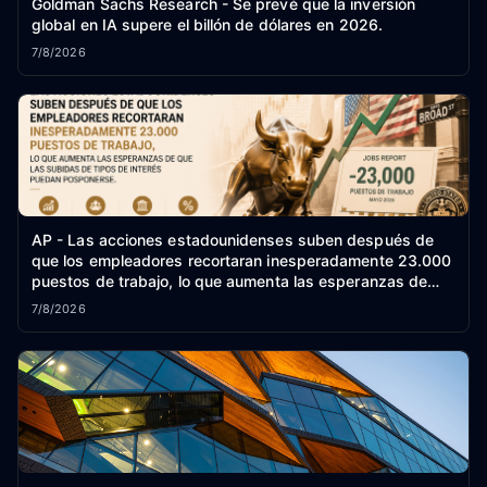
Goldman Sachs Research - Se prevé que la inversión
global en IA supere el billón de dólares en 2026.
7/8/2026
AP - Las acciones estadounidenses suben después de
que los empleadores recortaran inesperadamente 23.000
puestos de trabajo, lo que aumenta las esperanzas de
que las subidas de tipos de interés puedan posponerse.
7/8/2026