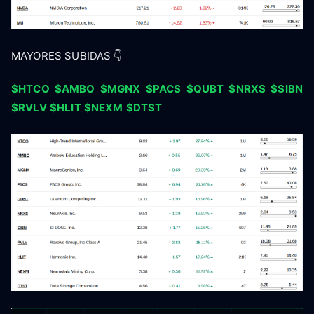
MAYORES SUBIDAS 👇
$HTCO
$AMBO
$MGNX
$PACS
$QUBT
$NRXS
$SIBN
$RVLV
$HLIT
$NEXM
$DTST