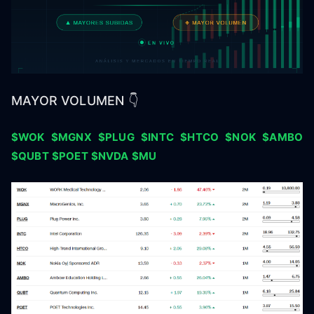
MAYOR VOLUMEN 👇
$WOK
$MGNX
$PLUG
$INTC
$HTCO
$NOK
$AMBO
$QUBT
$POET
$NVDA
$MU