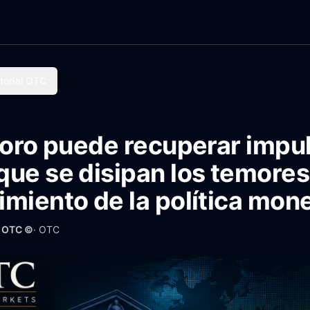
torial OTC
 oro puede recuperar impu
ue se disipan los temores
miento de la política mone
· OTC ©
·
OTC