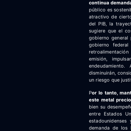
continua demanda 
público es sosteni
atractivo de ciert
del PIB, la traye
sugiere que el co
gobierno general 
gobierno federal
retroalimentación
emisión, impuls
endeudamiento. 
disminuirán, cons
un riesgo que just
P
or lo tanto, ma
este metal precio
bien su desempeño
entre Estados Un
estadounidenses 
demanda de los ba