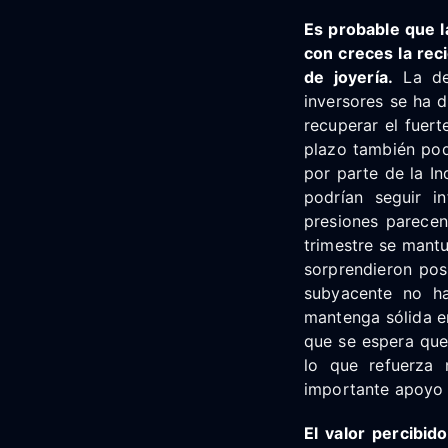
Es probable que 
con creces la rec
de joyería.
La de
inversores se ha d
recuperar el fuert
plazo también pod
por parte de la In
podrían seguir i
presiones parecen
trimestre se mantu
sorprendieron pos
subyacente no h
mantenga sólida e
que se espera que 
lo que refuerza 
importante apoyo 
El valor percibid