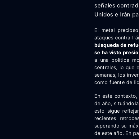
señales contradi
Unidos e Irán par
El metal precios
ataques contra Irá
búsqueda de refug
se ha visto presi
a una política mo
centrales, lo que 
semanas, los inve
como fuente de liq
En este contexto, 
de año, situándola
esto sigue reflej
recientes retroc
superando su máxi
de este año. En pa