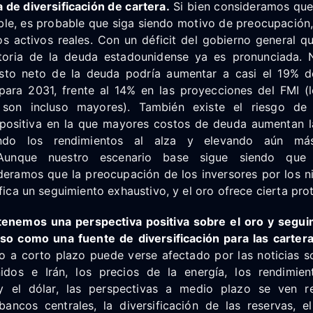
de diversificación de cartera.
Si bien consideramos que
ble, es probable que siga siendo motivo de preocupación,
os activos reales. Con un déficit del gobierno general q
ctoria de la deuda estadounidense ya es pronunciada. 
sto neto de la deuda podría aumentar a casi el 19% d
para 2031, frente al 14% en las proyecciones del FMI (l
 son incluso mayores). También existe el riesgo d
 positiva en la que mayores costos de deuda aumentan 
ando los rendimientos al alza y elevando aún m
Aunque nuestro escenario base sigue siendo que 
ideramos que la preocupación de los inversores por los n
ifica un seguimiento exhaustivo, y el oro ofrece cierta pro
ntenemos una perspectiva positiva sobre el oro y segu
so como una fuente de diversificación para las cartera
 a corto plazo puede verse afectado por las noticias so
idos e Irán, los precios de la energía, los rendimie
y el dólar, las perspectivas a medio plazo se ven r
ncos centrales, la diversificación de las reservas, e