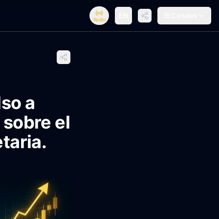
EN
Canales
Radio
lso a
 sobre el
taria.