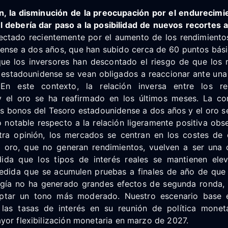
n, la disminución de la preocupación por el endurecim
l debería dar paso a la posibilidad de nuevos recortes a
fectado recientemente por el aumento de los rendimiento
ense a dos años, que han subido cerca de 60 puntos básic
 que los inversores han descontado el riesgo de que los 
a estadounidense se vean obligados a reaccionar ante una
 En este contexto, la relación inversa entre los re
 el oro se ha reafirmado en los últimos meses. La cor
s bonos del Tesoro estadounidense a dos años y el oro se
 notable respecto a la relación ligeramente positiva obs
ra opinión, los mercados se centran en los costes de 
el oro, que no generan rendimientos, vuelven a ser una
ida que los tipos de interés reales se mantienen elev
dida que se acumulen pruebas a finales de año de que
rgía no ha generado grandes efectos de segunda ronda, 
tar un tono más moderado. Nuestro escenario base 
 las tasas de interés en su reunión de política monet
yor flexibilización monetaria en marzo de 2027.