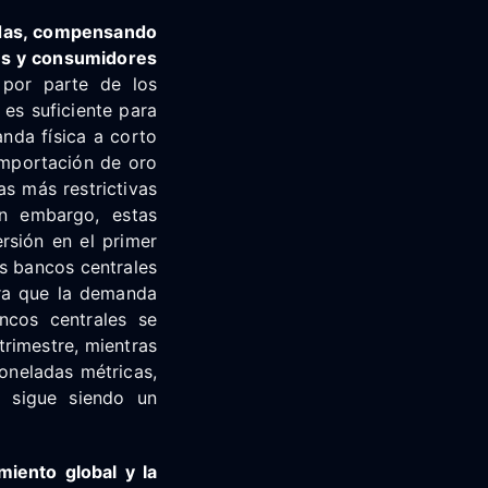
idas, compensando
res y consumidores
por parte de los
 es suficiente para
nda física a corto
importación de oro
as más restrictivas
in embargo, estas
rsión en el primer
s bancos centrales
tra que la demanda
cos centrales se
rimestre, mientras
oneladas métricas,
s sigue siendo un
miento global y la