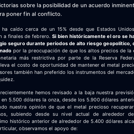
ctorias sobre la posibilidad de un acuerdo inminen
a poner fin al conflicto.
o ha caído cerca de un 15% desde que Estados Unidos 
n a finales de febrero.
Si bien históricamente el oro se h
io seguro durante períodos de alto riesgo geopolítico, d
onado
por la preocupación de que los altos precios de la
netaria más restrictiva por parte de la Reserva Fede
eleva el costo de oportunidad de mantener el metal preci
rsores también han preferido los instrumentos del mercad
uidez.
recientemente hemos revisado a la baja nuestra previsión
 en 5.500 dólares la onza, desde los 5.900 dólares anter
ando nuestra opinión de que el metal precioso recuperar
esos, subiendo desde su nivel actual de alrededor d
mo histórico anterior de alrededor de 5.400 dólares alca
rticular, observamos el apoyo de: