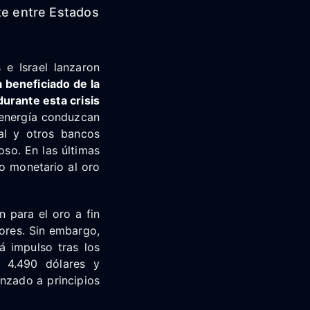
te entre Estados
e Israel lanzaron
a beneficiado de la
urante esta crisis
 energía conduzcan
ral y otros bancos
oso. En las últimas
o monetario al oro
 para el oro a fin
iores. Sin embargo,
á impulso tras los
e 4.490 dólares y
nzado a principios