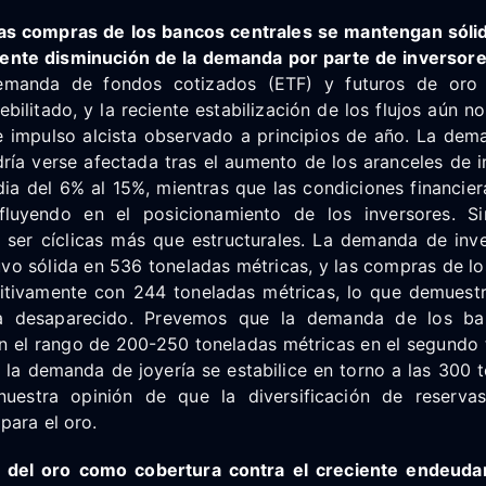
las compras de los bancos centrales se mantengan sól
iente disminución de la demanda por parte de inverso
manda de fondos cotizados (ETF) y futuros de oro 
ebilitado, y la reciente estabilización de los flujos aún no
e impulso alcista observado a principios de año. La dema
ría verse afectada tras el aumento de los aranceles de 
dia del 6% al 15%, mientras que las condiciones financier
nfluyendo en el posicionamiento de los inversores. S
 ser cíclicas más que estructurales. La demanda de inve
vo sólida en 536 toneladas métricas, y las compras de lo
itivamente con 244 toneladas métricas, lo que demues
a desaparecido. Prevemos que la demanda de los ban
n el rango de 200-250 toneladas métricas en el segundo t
la demanda de joyería se estabilice en torno a las 300 t
nuestra opinión de que la diversificación de reserva
para el oro.
o del oro como cobertura contra el creciente endeuda