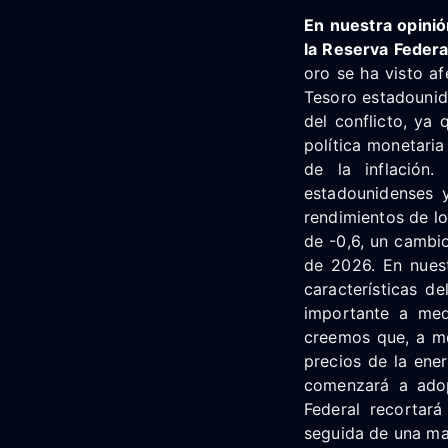
En nuestra opinió
la Reserva Federa
oro se ha visto a
Tesoro estadounid
del conflicto, ya
política monetari
de la inflación.
estadounidenses y
rendimientos de lo
de -0,6, un cambio
de 2026. En nuest
características d
importante a med
creemos que, a me
precios de la ene
comenzará a adop
Federal recortará
seguida de una ma