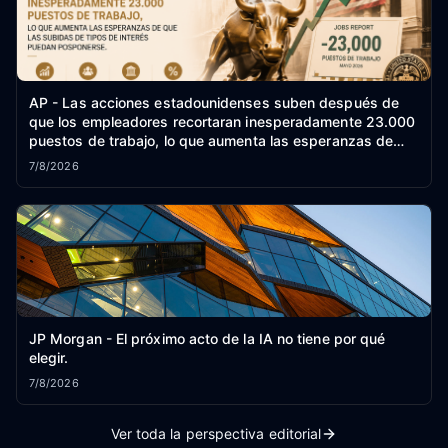
AP - Las acciones estadounidenses suben después de
que los empleadores recortaran inesperadamente 23.000
puestos de trabajo, lo que aumenta las esperanzas de
que las subidas de tipos de interés puedan posponerse.
7/8/2026
JP Morgan - El próximo acto de la IA no tiene por qué
elegir.
7/8/2026
Ver toda la perspectiva editorial