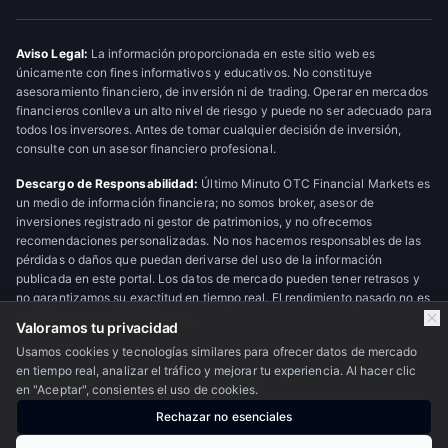
Aviso Legal:
La información proporcionada en este sitio web es
únicamente con fines informativos y educativos. No constituye
asesoramiento financiero, de inversión ni de trading. Operar en mercados
financieros conlleva un alto nivel de riesgo y puede no ser adecuado para
todos los inversores. Antes de tomar cualquier decisión de inversión,
consulte con un asesor financiero profesional.
Descargo de Responsabilidad:
Último Minuto OTC Financial Markets es
un medio de información financiera; no somos broker, asesor de
inversiones registrado ni gestor de patrimonios, y no ofrecemos
recomendaciones personalizadas. No nos hacemos responsables de las
pérdidas o daños que puedan derivarse del uso de la información
publicada en este portal. Los datos de mercado pueden tener retrasos y
no garantizamos su exactitud en tiempo real. El rendimiento pasado no es
indicativo de resultados futuros.
Valoramos tu privacidad
Usamos cookies y tecnologías similares para ofrecer datos de mercado
en tiempo real, analizar el tráfico y mejorar tu experiencia. Al hacer clic
© 2026 Último Minuto OTC Financial Markets. Todos los derechos
en "Aceptar", consientes el uso de cookies.
reservados.
Escudo OTC
Rechazar no esenciales
Nosotros
·
Privacidad
·
Contacto