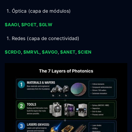
Óptica (capa de módulos)
$AAOI
,
$POET
,
$GLW
Redes (capa de conectividad)
$CRDO
,
$MRVL
,
$AVGO
,
$ANET
,
$CIEN