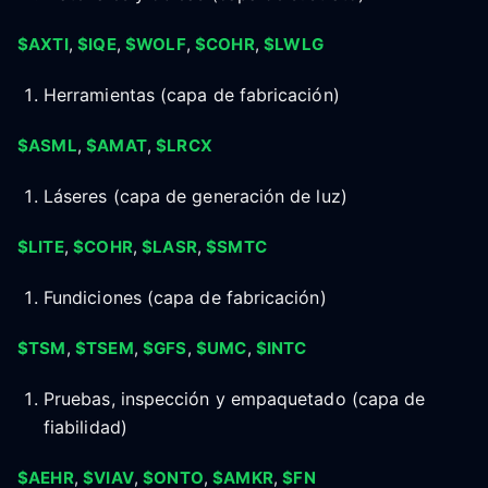
$AXTI
,
$IQE
,
$WOLF
,
$COHR
,
$LWLG
Herramientas (capa de fabricación)
$ASML
,
$AMAT
,
$LRCX
Láseres (capa de generación de luz)
$LITE
,
$COHR
,
$LASR
,
$SMTC
Fundiciones (capa de fabricación)
$TSM
,
$TSEM
,
$GFS
,
$UMC
,
$INTC
Pruebas, inspección y empaquetado (capa de
fiabilidad)
$AEHR
,
$VIAV
,
$ONTO
,
$AMKR
,
$FN