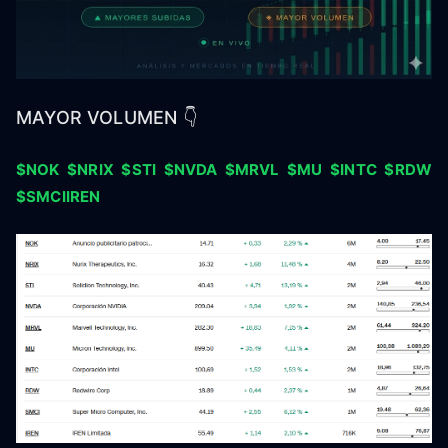
MAYOR VOLUMEN 👇
$NOK
$NRIX
$STI
$NVDA
$MRVL
$MU
$INTC
$RDW
$SMCIIREN