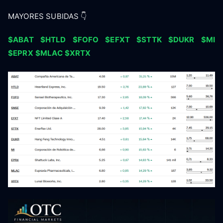
MAYORES SUBIDAS 👇
$ABAT
$HTLD
$FOFO
$EFXT
$STTK
$DUKR
$MI
$EPRX
$MLAC
$XRTX