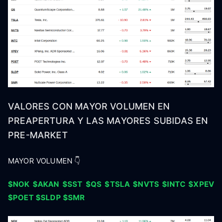
VALORES CON MAYOR VOLUMEN EN
PREAPERTURA Y LAS MAYORES SUBIDAS EN
PRE-MARKET
MAYOR VOLUMEN 👇
$NOK
$AKAN
$SST
$QS
$TSLA
$NVTS
$INTC
$XPEV
$POET
$SLDP
$SMR