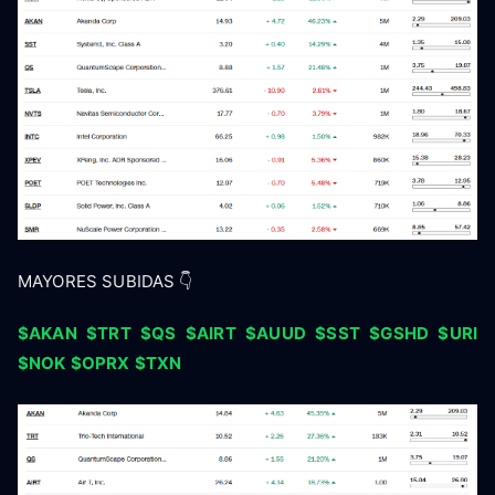
MAYORES SUBIDAS 👇
$AKAN
$TRT
$QS
$AIRT
$AUUD
$SST
$GSHD
$URI
$NOK
$OPRX
$TXN