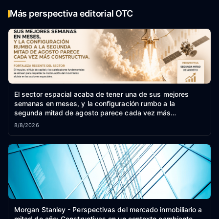
Más perspectiva editorial OTC
El sector espacial acaba de tener una de sus mejores
semanas en meses, y la configuración rumbo a la
segunda mitad de agosto parece cada vez más
constructiva.
8/8/2026
Morgan Stanley - Perspectivas del mercado inmobiliario a
mitad de año: Constructivas en un contexto cambiante.